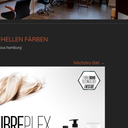
FHELLEN FÄRBEN
 aus hamburg
Nächstes Bild →