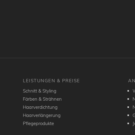
LEISTUNGEN & PREISE
AN
Schnitt & Styling
W
Färben & Strähnen
N
Haarverdichtung
N
Haarverlängerung
G
Pflegeprodukte
J