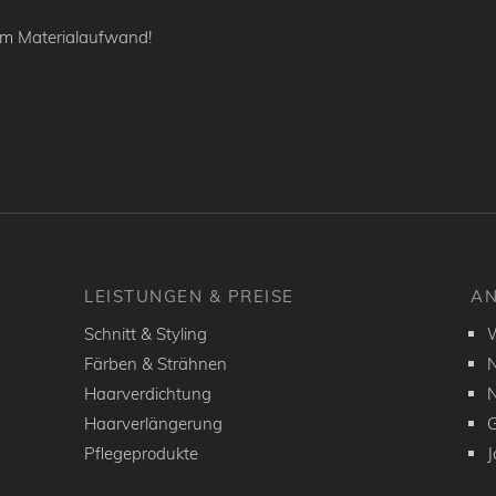
m Materialaufwand!
LEISTUNGEN & PREISE
AN
Schnitt & Styling
W
Färben & Strähnen
N
Haarverdichtung
N
Haarverlängerung
G
Pflegeprodukte
J