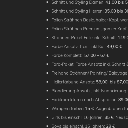
Schnitt und Styling Damen:
41,00 bis 5
Schnitt und Styling Herren:
35,00 bis 3
Folien Strähnen Basic, halber Kopf, we
Folien Strähnen Premium, ganzer Kopf
Strähnen-Paket Folie inkl. Schnitt:
149,0
Farbe Ansatz 1 cm, inkl Kur:
49,00 €
Farbe Komplett:
57,00 – 67 €
Farb-Paket, Farbe Ansatz inkl. Schnitt 
Freihand Strähnen/ Painting/ Balayage i
Hellerfärbung Ansatz:
58,00 bis 87,00
Blondierung Ansatz, inkl. Nuancierung
Farbkorrekturen nach Absprache:
89,00
Wimpern färben
15 €
, Augenbrauen fä
Girls bis einschl. 16 Jahren:
35 €
, Neusc
Boys bis einschl. 16 Jahren:
28 €