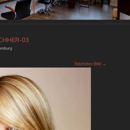
CHHER-03
hamburg
Nächstes Bild →