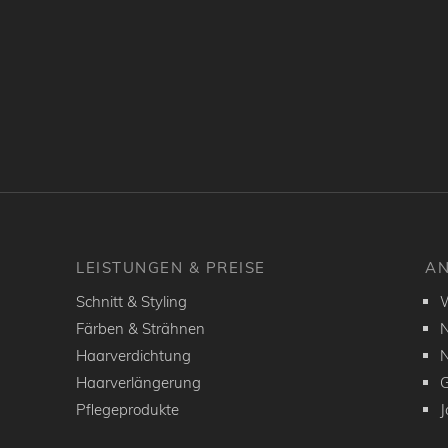
LEISTUNGEN & PREISE
AN
Schnitt & Styling
W
Färben & Strähnen
N
Haarverdichtung
N
Haarverlängerung
G
Pflegeprodukte
J