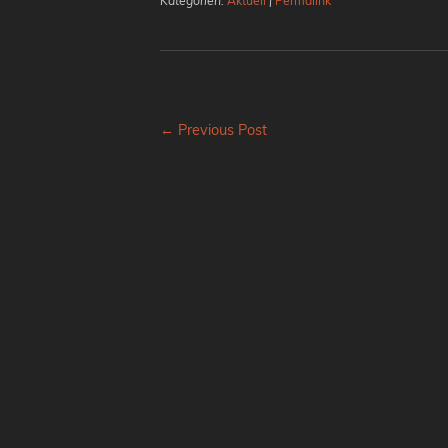
Kategorien:
Aktuell
|
Permalink
← Previous Post