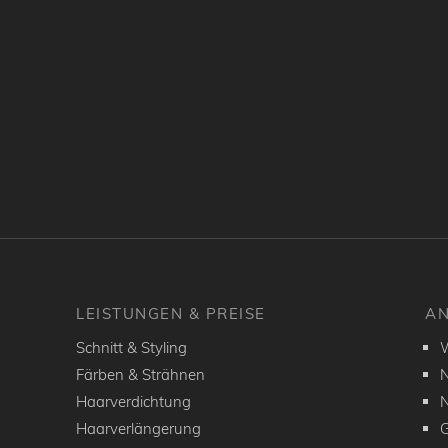
LEISTUNGEN & PREISE
AN
Schnitt & Styling
W
Färben & Strähnen
N
Haarverdichtung
N
Haarverlängerung
G